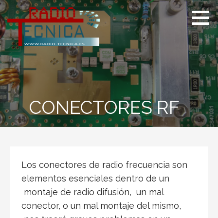
S
a
l
t
a
r
a
l
c
CONECTORES RF
o
n
t
e
n
Los conectores de radio frecuencia son
i
elementos esenciales dentro de un
d
montaje de radio difusión, un mal
o
conector, o un mal montaje del mismo,